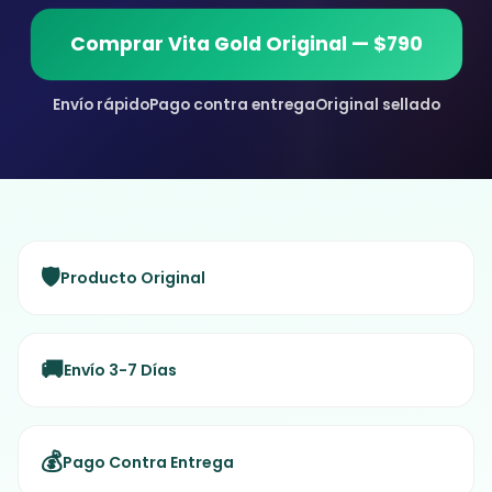
Comprar Vita Gold Original — $790
Envío rápido
Pago contra entrega
Original sellado
🛡️
Producto Original
🚚
Envío 3-7 Días
💰
Pago Contra Entrega