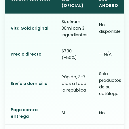
(OFICIAL)
AHORRO
Sí, sérum
No
Vita Gold original
30ml con 3
disponible
ingredientes
$790
Precio directo
— N/A
(-50%)
Solo
Rápido, 3-7
productos
Envío a domicilio
días a toda
de su
la república
catálogo
Pago contra
Sí
No
entrega