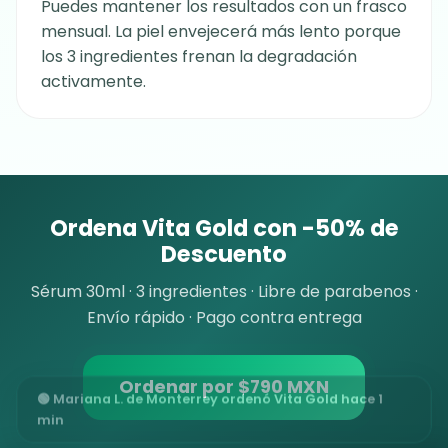
Puedes mantener los resultados con un frasco
mensual. La piel envejecerá más lento porque
los 3 ingredientes frenan la degradación
activamente.
Ordena Vita Gold con -50% de
Descuento
Sérum 30ml · 3 ingredientes · Libre de parabenos ·
Envío rápido · Pago contra entrega
Ordenar por $790 MXN
🟢 Mariana L. de Monterrey ordenó Vita Gold hace 1
min