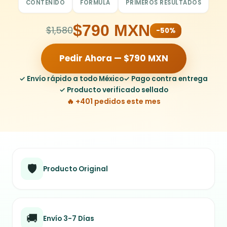
CONTENIDO
FÓRMULA
PRIMEROS RESULTADOS
$790 MXN
$1,580
-50%
Pedir Ahora — $790 MXN
✓ Envío rápido a todo México
✓ Pago contra entrega
✓ Producto verificado sellado
🔥 +401 pedidos este mes
🛡️
Producto Original
🚚
Envío 3-7 Días