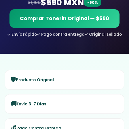
$590 MXN
$1,180
-50%
Comprar Tonerin Original — $590
✓ Envío rápido
✓ Pago contra entrega
✓ Original sellado
🛡️
Producto Original
🚚
Envío 3-7 Días
💰
Pago Contra Entrega