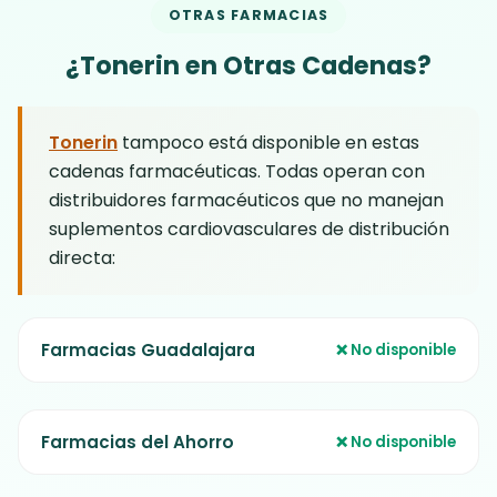
entra en esa categoría. Para obtener el
Consulta siempre a tu profesional de salud
OTRAS FARMACIAS
En Farmacias Similares no aceptan
producto verificado, visita la
tienda oficial
antes de iniciar cualquier suplemento.
devoluciones de ningún tipo — nosotros
de Tonerin
.
¿Tonerin en Otras Cadenas?
respaldamos cada compra con garantía
de satisfacción.
Tonerin
tampoco está disponible en estas
cadenas farmacéuticas. Todas operan con
distribuidores farmacéuticos que no manejan
suplementos cardiovasculares de distribución
directa:
Farmacias Guadalajara
❌ No disponible
Farmacias del Ahorro
❌ No disponible