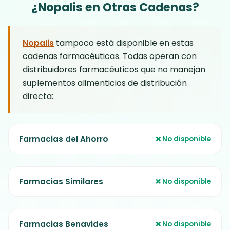
exclusiva de
Nopalis
.
¿Nopalis en Otras Cadenas?
aceptan devoluciones de productos
abiertos.
Nopalis
tampoco está disponible en estas
cadenas farmacéuticas. Todas operan con
distribuidores farmacéuticos que no manejan
suplementos alimenticios de distribución
directa:
Farmacias del Ahorro
❌ No disponible
Farmacias Similares
❌ No disponible
Farmacias Benavides
❌ No disponible