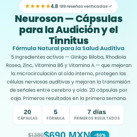
★
★
★
★
★
|
4.8
189 reseñas verificadas ✓
Neuroson — Cápsulas
para la Audición y el
Tinnitus
Fórmula Natural para la Salud Auditiva
5 ingredientes activos — Ginkgo Biloba, Rhodiola
Rosea, Zinc, Vitamina B6 y Vitamina A — que mejoran
la microcirculación al oído interno, protegen las
células nerviosas auditivas y mejoran la transmisión
de señales entre cerebro y oído. 20 cápsulas por
caja. Primeros resultados en la primera semana.
20
5
7 días
CÁPSULAS
FÓRMULA
PRIMEROS RESULTADOS
$690 MXN
$1,380
-50%