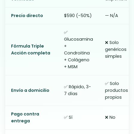
Precio directo
$590 (-50%)
— N/A
✅
Glucosamina
❌ Solo
Fórmula Triple
+
genéricos
Acción completa
Condroitina
simples
+ Colágeno
+ MSM
✅ Solo
✅ Rápido, 3-
Envío a domicilio
productos
7 días
propios
Pago contra
✅ Sí
❌ No
entrega