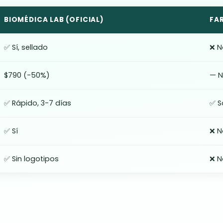
BIOMÉDICA LAB (OFICIAL)
FA
✅ Sí, sellado
❌ N
$790 (-50%)
— N
✅ Rápido, 3-7 días
✅ S
✅ Sí
❌ N
✅ Sin logotipos
❌ N