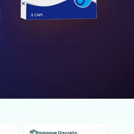
📦
Empaque Discreto