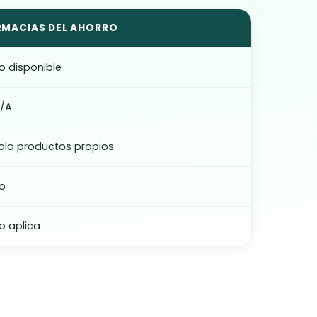
RMACIAS DEL AHORRO
o disponible
/A
olo productos propios
o
o aplica