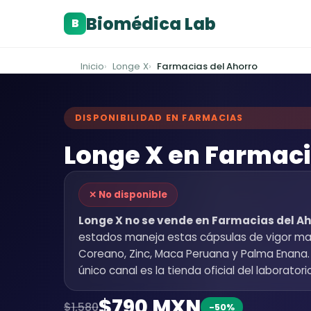
Biomédica Lab
B
Inicio
Longe X
Farmacias del Ahorro
DISPONIBILIDAD EN FARMACIAS
Longe X en Farmaci
✕ No disponible
Longe X no se vende en Farmacias del Ah
estados maneja estas cápsulas de vigor mascu
Coreano, Zinc, Maca Peruana y Palma Enana
único canal es la tienda oficial del laboratori
$790 MXN
$1,580
-50%