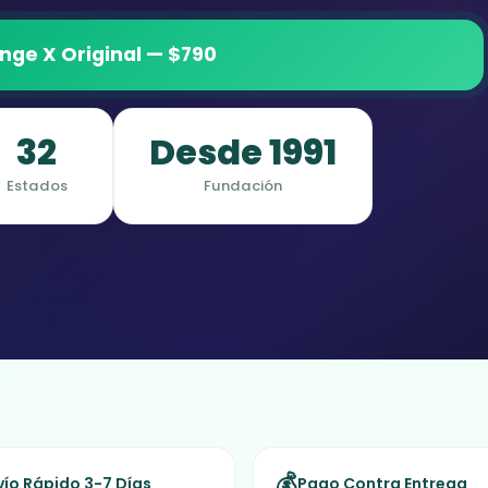
ge X Original — $790
32
Desde 1991
Estados
Fundación
💰
vío Rápido 3-7 Días
Pago Contra Entrega