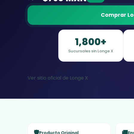
Comprar Lon
1,800+
Sucursales sin Longe X
Ver sitio oficial de Longe X
🛡️
🚚
Producto Original
En