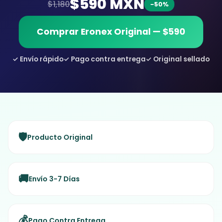
$590 MXN
$1,180
-50%
Comprar Eronex Original — $590
✓ Envío rápido
✓ Pago contra entrega
✓ Original sellado
🛡️
Producto Original
🚚
Envío 3-7 Días
💰
Pago Contra Entrega