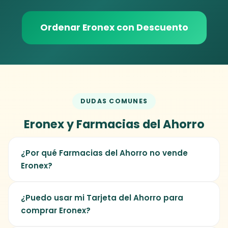
Ordenar Eronex con Descuento
DUDAS COMUNES
Eronex y Farmacias del Ahorro
¿Por qué Farmacias del Ahorro no vende
Eronex?
Porque Eronex es un suplemento herbal
¿Puedo usar mi Tarjeta del Ahorro para
para bienestar prostático con 4
comprar Eronex?
ingredientes naturales (Maca Peruana, L-
Arginina, Zinc y Jengibre), no un