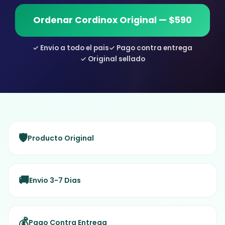
Ordenar Cordinox Original — $590
✓ Envio a todo el pais
✓ Pago contra entrega
✓ Original sellado
🛡️
Producto Original
🚚
Envio 3-7 Dias
💰
Pago Contra Entrega