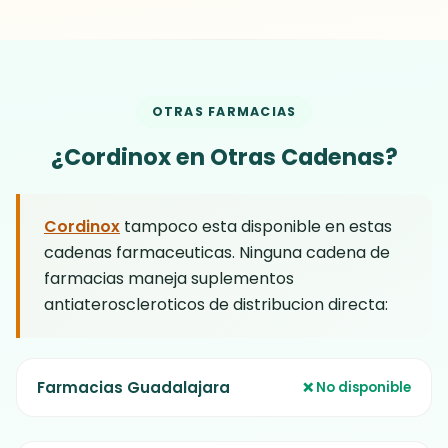
rechazas la entrega y no pagas nada —
fecha de entrega. Si tomas Cordinox segun
cero riesgo.
las indicaciones y no notas mejoras en tu
salud arterial, contactas a soporte y
solicitas tu reembolso completo. Similares
OTRAS FARMACIAS
no ofrece este tipo de garantia en ningun
producto.
¿Cordinox en Otras Cadenas?
Cordinox
tampoco esta disponible en estas
cadenas farmaceuticas. Ninguna cadena de
farmacias maneja suplementos
antiateroscleroticos de distribucion directa:
Farmacias Guadalajara
❌ No disponible